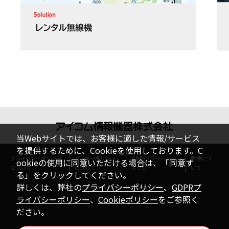
当Webサイトでは、お客様に適した情報/サービス
を提供するために、Cookieを使用しております。C
プライバシーポリシー
クッキーポリシー
GDPRプライバシー
商標につ
ookieの使用に同意いただける場合は、「同意す
について
について
ポリシー
いて
る」をクリックしてください。
詳しくは、弊社の
プライバシーポリシー
、
GDPRプ
Copyright ©Icom Information Devices Inc.
ライバシーポリシー
、
Cookieポリシー
をご参照く
ださい。